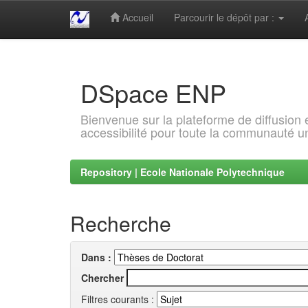
Accueil
Parcourir le dépôt par :
Skip
navigation
DSpace ENP
Bienvenue sur la plateforme de diffusion
accessibilité pour toute la communauté un
Repository | Ecole Nationale Polytechnique
Recherche
Dans :
Chercher
Filtres courants :