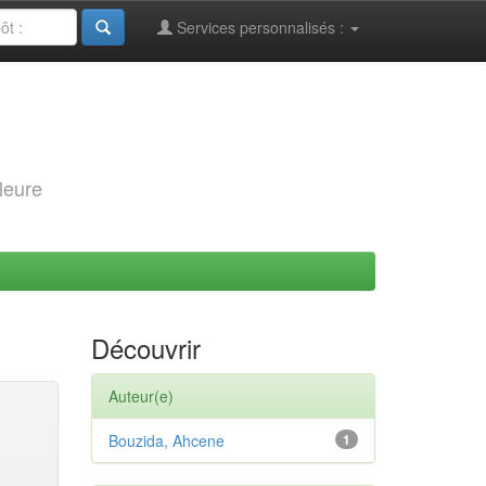
Services personnalisés :
leure
Découvrir
Auteur(e)
Bouzida, Ahcene
1