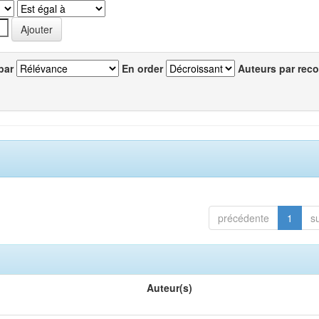
par
En order
Auteurs par reco
précédente
1
s
Auteur(s)