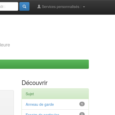
Services personnalisés :
leure
Découvrir
Sujet
Anneau de garde
1
Essaim de particules
1