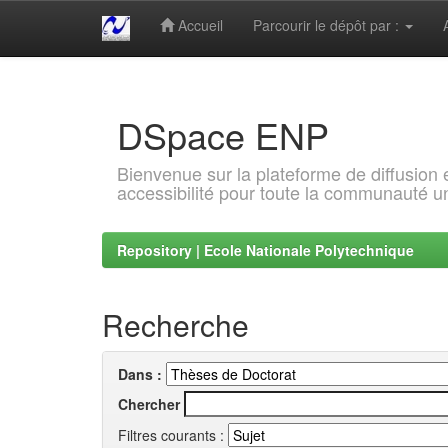
Accueil
Parcourir le dépôt par :
Skip
navigation
DSpace ENP
Bienvenue sur la plateforme de diffusion
accessibilité pour toute la communauté un
Repository | Ecole Nationale Polytechnique
Recherche
Dans :
Chercher
Filtres courants :