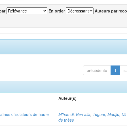
par
En order
Auteurs par reco
précédente
1
s
Auteur(s)
aînes d’isolateurs de haute
M'hamdi, Ben alia
;
Teguar, Madjid, Di
de thèse