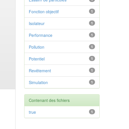
Fonction objectif
1
Isolateur
1
Performance
1
Pollution
1
Potentiel
1
Revêtement
1
Simulation
1
Contenant des fichiers
true
1