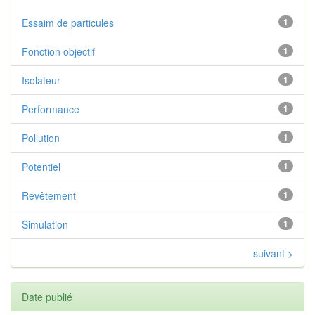
Essaim de particules
1
Fonction objectif
1
Isolateur
1
Performance
1
Pollution
1
Potentiel
1
Revêtement
1
Simulation
1
suivant >
Date publié