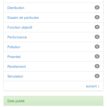
Distribution
1
Essaim de particules
1
Fonction objectif
1
Performance
1
Pollution
1
Potentiel
1
Revêtement
1
Simulation
1
suivant >
Date publié