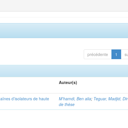
précédente
1
s
Auteur(s)
aînes d’isolateurs de haute
M'hamdi, Ben alia
;
Teguar, Madjid, Di
de thèse