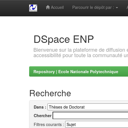
Accueil
Parcourir le dépôt par :
Skip
navigation
DSpace ENP
Bienvenue sur la plateforme de diffusion
accessibilité pour toute la communauté un
Repository | Ecole Nationale Polytechnique
Recherche
Dans :
Chercher
Filtres courants :