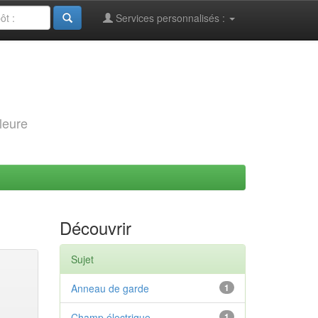
Services personnalisés :
leure
Découvrir
Sujet
Anneau de garde
1
Champ électrique
1