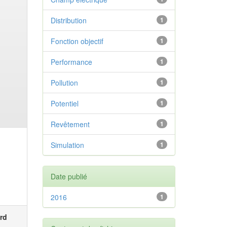
Distribution
1
Fonction objectif
1
Performance
1
Pollution
1
Potentiel
1
Revêtement
1
Simulation
1
Date publié
2016
1
rd