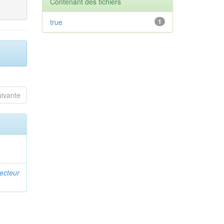
Contenant des fichiers
true
1
uivante
recteur