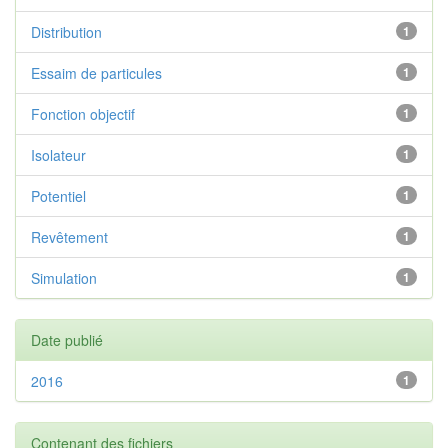
Distribution
1
Essaim de particules
1
Fonction objectif
1
Isolateur
1
Potentiel
1
Revêtement
1
Simulation
1
Date publié
2016
1
Contenant des fichiers