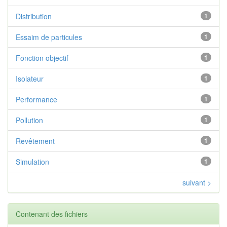
Distribution
1
Essaim de particules
1
Fonction objectif
1
Isolateur
1
Performance
1
Pollution
1
Revêtement
1
Simulation
1
suivant >
Contenant des fichiers