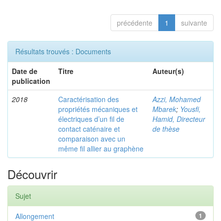
précédente
1
suivante
Résultats trouvés : Documents
Date de
Titre
Auteur(s)
publication
2018
Caractérisation des
Azzi, Mohamed
propriétés mécaniques et
Mbarek
;
Yousfi,
électriques d’un fil de
Hamid, Directeur
contact caténaire et
de thèse
comparaison avec un
même fil allier au graphène
Découvrir
Sujet
Allongement
1