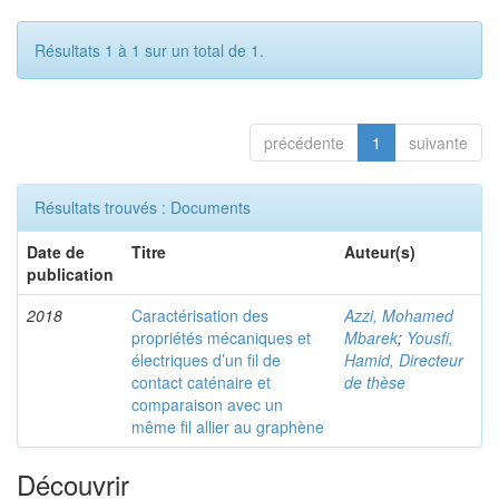
Résultats 1 à 1 sur un total de 1.
précédente
1
suivante
Résultats trouvés : Documents
Date de
Titre
Auteur(s)
publication
2018
Caractérisation des
Azzi, Mohamed
propriétés mécaniques et
Mbarek
;
Yousfi,
électriques d’un fil de
Hamid, Directeur
contact caténaire et
de thèse
comparaison avec un
même fil allier au graphène
Découvrir