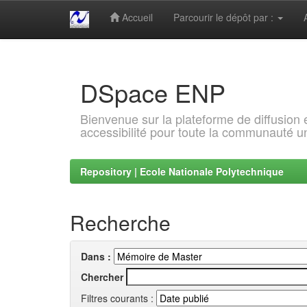
Accueil
Parcourir le dépôt par :
Skip
navigation
DSpace ENP
Bienvenue sur la plateforme de diffusion
accessibilité pour toute la communauté un
Repository | Ecole Nationale Polytechnique
Recherche
Dans :
Chercher
Filtres courants :