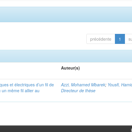
précédente
1
s
Auteur(s)
ues et électriques d’un fil de
Azzi, Mohamed Mbarek
;
Yousfi, Hami
 un même fil allier au
Directeur de thèse