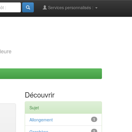
Services personnalisés :
leure
Découvrir
Sujet
Allongement
1
Graphène
1