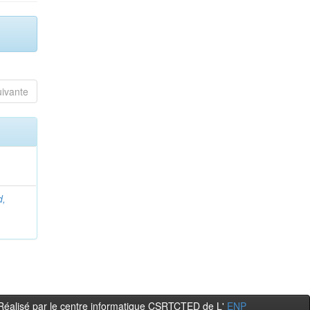
uivante
d,
Réalisé par le centre informatique CSRTCTED de L'
ENP