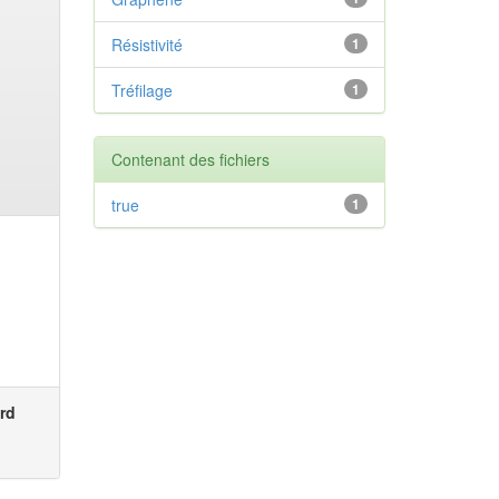
Résistivité
1
Tréfilage
1
Contenant des fichiers
true
1
rd