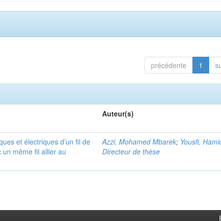
précédente
1
s
Auteur(s)
ues et électriques d’un fil de
Azzi, Mohamed Mbarek
;
Yousfi, Hami
 un même fil allier au
Directeur de thèse