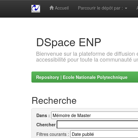
Accueil
Parcourir le dépôt par :
Skip
navigation
DSpace ENP
Bienvenue sur la plateforme de diffusion
accessibilité pour toute la communauté un
Repository | Ecole Nationale Polytechnique
Recherche
Dans :
Chercher
Filtres courants :