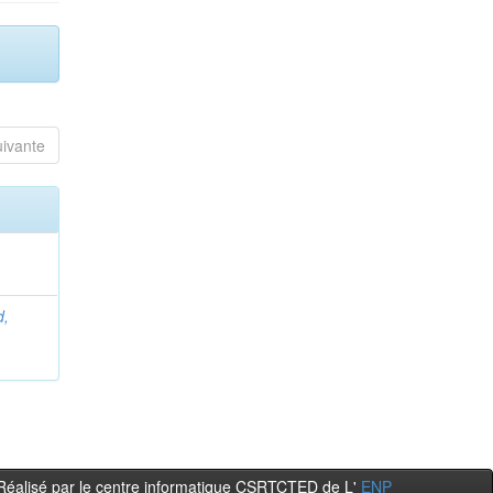
uivante
d,
Réalisé par le centre informatique CSRTCTED de L'
ENP