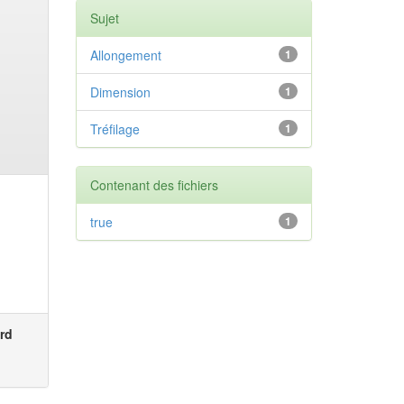
Sujet
Allongement
1
Dimension
1
Tréfilage
1
Contenant des fichiers
true
1
rd