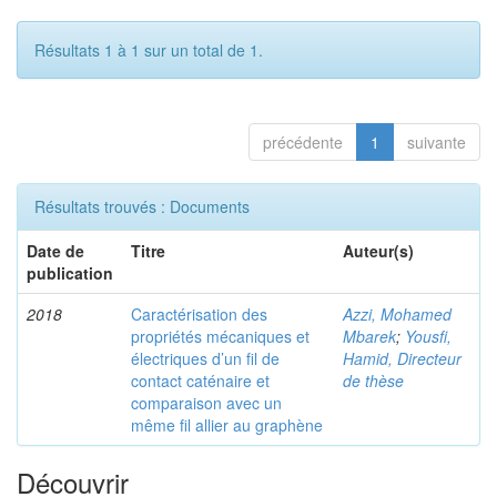
Résultats 1 à 1 sur un total de 1.
précédente
1
suivante
Résultats trouvés : Documents
Date de
Titre
Auteur(s)
publication
2018
Caractérisation des
Azzi, Mohamed
propriétés mécaniques et
Mbarek
;
Yousfi,
électriques d’un fil de
Hamid, Directeur
contact caténaire et
de thèse
comparaison avec un
même fil allier au graphène
Découvrir