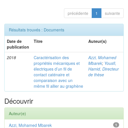
précédente
1
suivante
Résultats trouvés : Documents
Date de
Titre
Auteur(s)
publication
2018
Caractérisation des
Azzi, Mohamed
propriétés mécaniques et
Mbarek
;
Yousfi,
électriques d’un fil de
Hamid, Directeur
contact caténaire et
de thèse
comparaison avec un
même fil allier au graphène
Découvrir
Auteur(e)
Azzi, Mohamed Mbarek
1