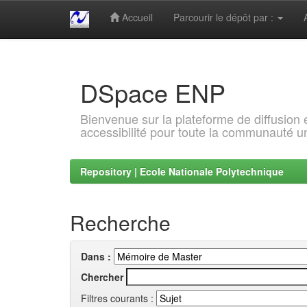
Accueil
Parcourir le dépôt par :
Skip
navigation
DSpace ENP
Bienvenue sur la plateforme de diffusion
accessibilité pour toute la communauté un
Repository | Ecole Nationale Polytechnique
Recherche
Dans :
Chercher
Filtres courants :