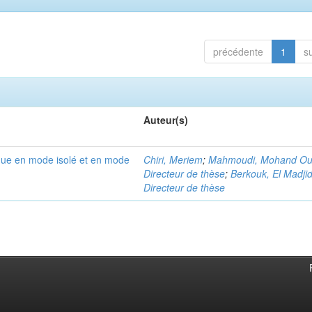
précédente
1
s
Auteur(s)
ue en mode isolé et en mode
Chiri, Meriem
;
Mahmoudi, Mohand Oul
Directeur de thèse
;
Berkouk, El Madjid
Directeur de thèse