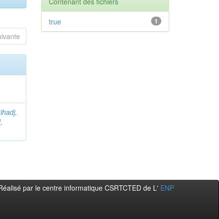
Contenant des fichiers
true
1
uivante
hadj,
,
Réalisé par le centre informatique CSRTCTED de L'
ENP