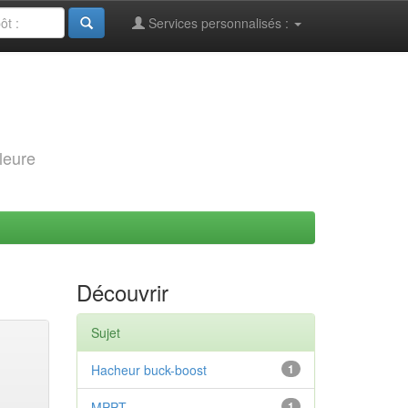
Services personnalisés :
leure
Découvrir
Sujet
Hacheur buck-boost
1
MPPT
1