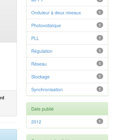
Onduleur à deux niveaux
1
Photovoltaïque
1
PLL
1
Régulation
1
Réseau
1
Stockage
1
Synchronisation
1
rd
Date publié
2012
1