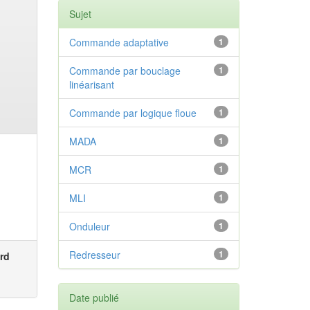
Sujet
Commande adaptative
1
Commande par bouclage
1
linéarisant
Commande par logique floue
1
MADA
1
MCR
1
MLI
1
Onduleur
1
Redresseur
1
rd
Date publié