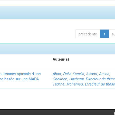
précédente
1
s
Auteur(s)
puissance optimale d'une
Abad, Dalia Kamilia
;
Aissou, Amina
;
enne basée sur une MADA
Chekireb, Hachemi, Directeur de thès
Tadjine, Mohamed, Directeur de thès