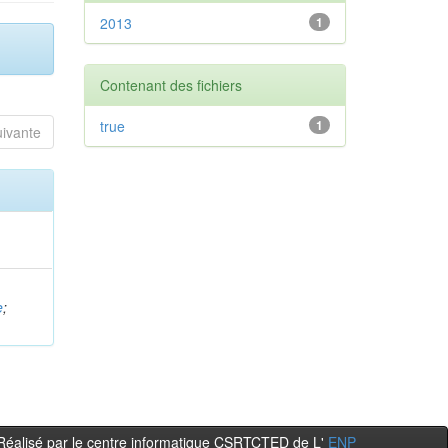
2013
1
Contenant des fichiers
true
1
uivante
e
;
e
Réalisé par le centre informatique CSRTCTED de L'
ENP