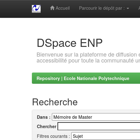
Accueil
Parcourir le dépôt par :
Skip
navigation
DSpace ENP
Bienvenue sur la plateforme de diffusion
accessibilité pour toute la communauté un
Repository | Ecole Nationale Polytechnique
Recherche
Dans :
Chercher
Filtres courants :