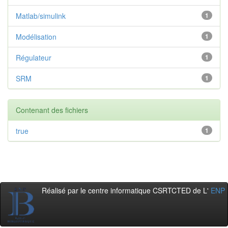
Matlab/simulink
1
Modélisation
1
Régulateur
1
SRM
1
Contenant des fichiers
true
1
Réalisé par le centre informatique CSRTCTED de L'
ENP