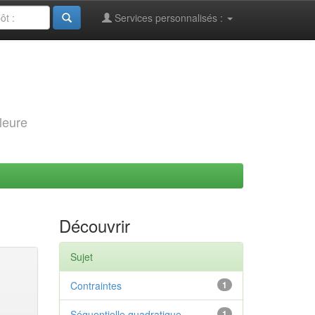
Services personnalisés :
leure
Découvrir
Sujet
Contraintes
1
Séquentielle quadratique
1