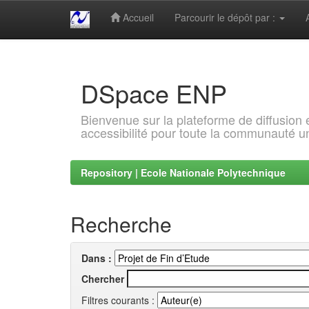
Accueil
Parcourir le dépôt par :
Skip
navigation
DSpace ENP
Bienvenue sur la plateforme de diffusion
accessibilité pour toute la communauté un
Repository | Ecole Nationale Polytechnique
Recherche
Dans :
Chercher
Filtres courants :