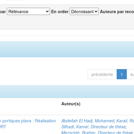
par
En order
Auteurs par reco
précédente
1
s
Auteur(s)
n portiques plans : Réalisation
Abdellah El Hadj, Mohamed
;
Karali, R
ORT
Silhadi, Kamel, Directeur de thèse
;
Mezazigh, Brahim, Directeur de thèse