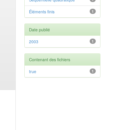
Éléments finis
1
Date publié
2003
1
Contenant des fichiers
true
1