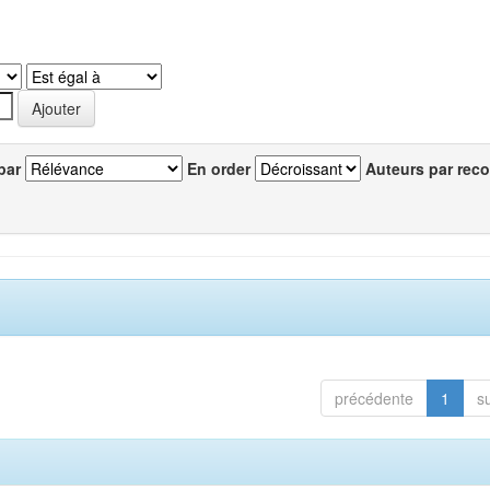
par
En order
Auteurs par reco
précédente
1
s