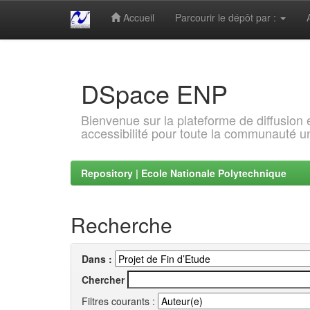
Accueil
Parcourir le dépôt par :
Skip
navigation
DSpace ENP
Bienvenue sur la plateforme de diffusion
accessibilité pour toute la communauté un
Repository | Ecole Nationale Polytechnique
Recherche
Dans :
Chercher
Filtres courants :