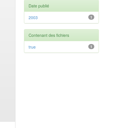
Date publié
2003
1
Contenant des fichiers
true
1