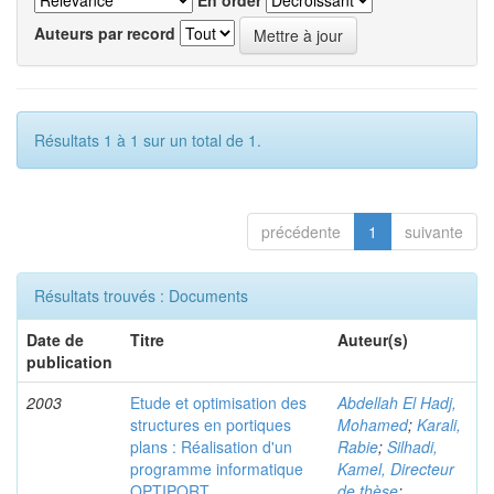
En order
Auteurs par record
Résultats 1 à 1 sur un total de 1.
précédente
1
suivante
Résultats trouvés : Documents
Date de
Titre
Auteur(s)
publication
2003
Etude et optimisation des
Abdellah El Hadj,
structures en portiques
Mohamed
;
Karali,
plans : Réalisation d'un
Rabie
;
Silhadi,
programme informatique
Kamel, Directeur
OPTIPORT
de thèse
;