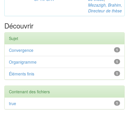
Mezazigh, Brahim,
Directeur de thèse
Découvrir
Sujet
Convergence
1
Organigramme
1
Éléments finis
1
Contenant des fichiers
true
1