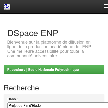
Skip
navigation
DSpace ENP
Bienvenue sur la plateforme de diffusion en
ligne de la production académique de l'ENP.
Une meilleure accessibilité pour toute la
communauté universitaire.
Repository | Ecole Nationale Polytechnique
Recherche
Dans :