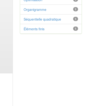
Organigramme
1
Séquentielle quadratique
1
Éléments finis
1