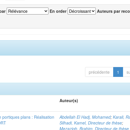
par
En order
Auteurs par reco
précédente
1
s
Auteur(s)
n portiques plans : Réalisation
Abdellah El Hadj, Mohamed
;
Karali, R
ORT
Silhadi, Kamel, Directeur de thèse
;
Mezazigh, Brahim, Directeur de thèse