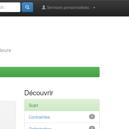
Services personnalisés :
leure
Découvrir
Sujet
Contraintes
1
Optimisation
1