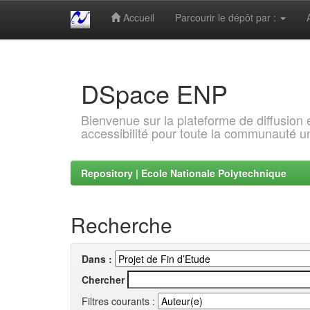
Accueil
Parcourir le dépôt par :
Skip
navigation
DSpace ENP
Bienvenue sur la plateforme de diffusion
accessibilité pour toute la communauté un
Repository | Ecole Nationale Polytechnique
Recherche
Dans :
Chercher
Filtres courants :