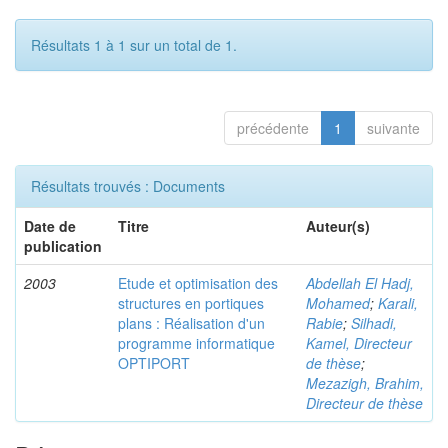
Résultats 1 à 1 sur un total de 1.
précédente
1
suivante
Résultats trouvés : Documents
Date de
Titre
Auteur(s)
publication
2003
Etude et optimisation des
Abdellah El Hadj,
structures en portiques
Mohamed
;
Karali,
plans : Réalisation d'un
Rabie
;
Silhadi,
programme informatique
Kamel, Directeur
OPTIPORT
de thèse
;
Mezazigh, Brahim,
Directeur de thèse