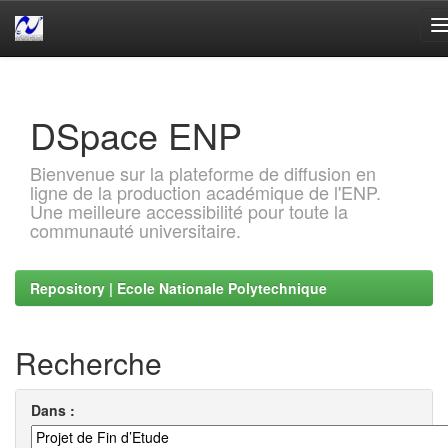
Skip
navigation
DSpace ENP
Bienvenue sur la plateforme de diffusion en
ligne de la production académique de l'ENP.
Une meilleure accessibilité pour toute la
communauté universitaire.
Repository | Ecole Nationale Polytechnique
Recherche
Dans :