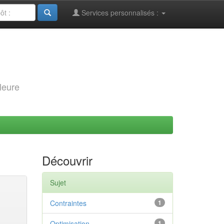
Services personnalisés :
leure
Découvrir
Sujet
Contraintes
1
Optimisation
1