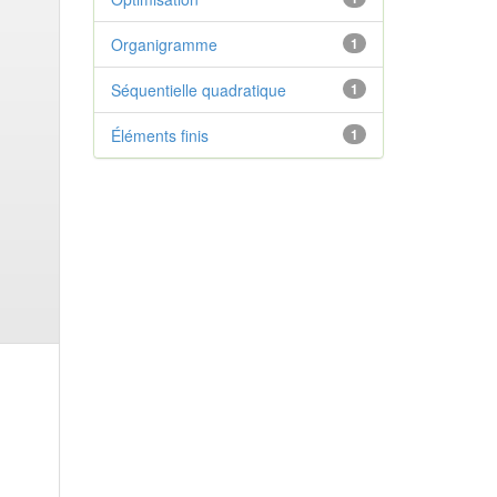
Organigramme
1
Séquentielle quadratique
1
Éléments finis
1