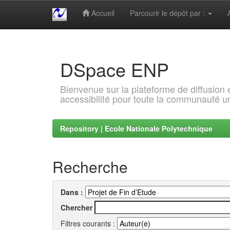
Accueil
Parcourir le dépôt par :
Skip
navigation
DSpace ENP
Bienvenue sur la plateforme de diffusion
accessibilité pour toute la communauté un
Repository | Ecole Nationale Polytechnique
Recherche
Dans :
Chercher
Filtres courants :