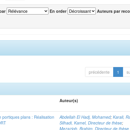
par
En order
Auteurs par reco
précédente
1
s
Auteur(s)
n portiques plans : Réalisation
Abdellah El Hadj, Mohamed
;
Karali, R
ORT
Silhadi, Kamel, Directeur de thèse
;
Mezazigh, Brahim, Directeur de thèse