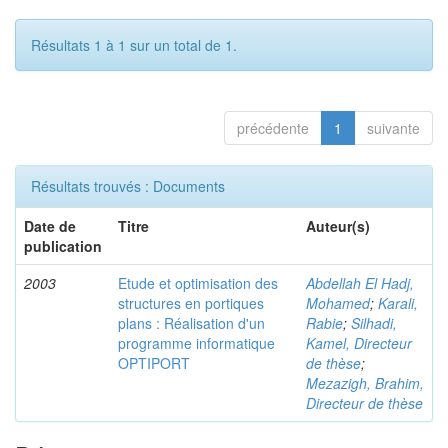
Résultats 1 à 1 sur un total de 1.
précédente
1
suivante
Résultats trouvés : Documents
Date de
Titre
Auteur(s)
publication
2003
Etude et optimisation des
Abdellah El Hadj,
structures en portiques
Mohamed
;
Karali,
plans : Réalisation d'un
Rabie
;
Silhadi,
programme informatique
Kamel, Directeur
OPTIPORT
de thèse
;
Mezazigh, Brahim,
Directeur de thèse