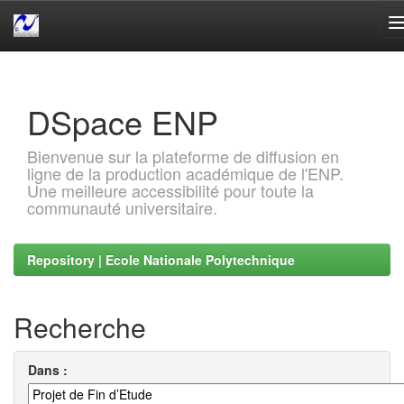
Skip
navigation
DSpace ENP
Bienvenue sur la plateforme de diffusion en
ligne de la production académique de l'ENP.
Une meilleure accessibilité pour toute la
communauté universitaire.
Repository | Ecole Nationale Polytechnique
Recherche
Dans :