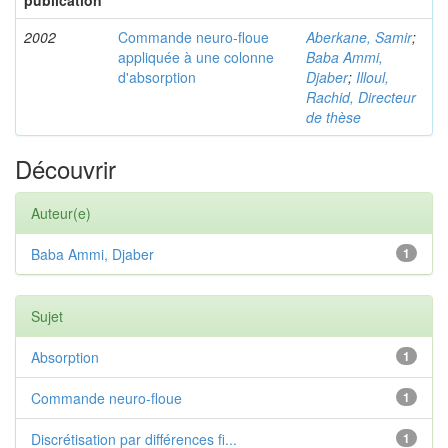
publication
2002
Commande neuro-floue
Aberkane, Samir
;
appliquée à une colonne
Baba Ammi,
d'absorption
Djaber
;
Illoul,
Rachid, Directeur
de thèse
Découvrir
Auteur(e)
Baba Ammi, Djaber
1
Sujet
Absorption
1
Commande neuro-floue
1
Discrétisation par différences fi...
1