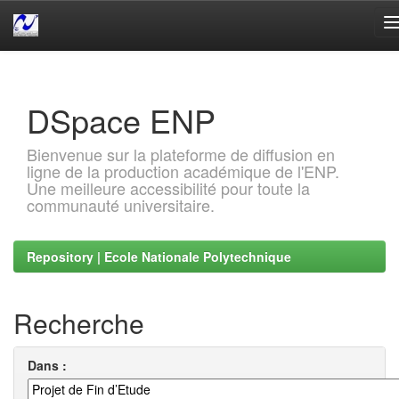
Skip
navigation
DSpace ENP
Bienvenue sur la plateforme de diffusion en
ligne de la production académique de l'ENP.
Une meilleure accessibilité pour toute la
communauté universitaire.
Repository | Ecole Nationale Polytechnique
Recherche
Dans :