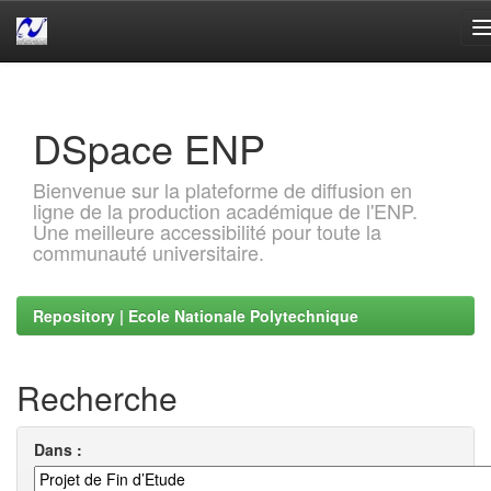
Skip
navigation
DSpace ENP
Bienvenue sur la plateforme de diffusion en
ligne de la production académique de l'ENP.
Une meilleure accessibilité pour toute la
communauté universitaire.
Repository | Ecole Nationale Polytechnique
Recherche
Dans :