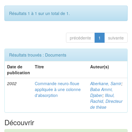
Résultats 1 à 1 sur un total de 1.
précédente
1
suivante
Résultats trouvés : Documents
Date de
Titre
Auteur(s)
publication
2002
Commande neuro-floue
Aberkane, Samir
;
appliquée à une colonne
Baba Ammi,
d'absorption
Djaber
;
Illoul,
Rachid, Directeur
de thèse
Découvrir