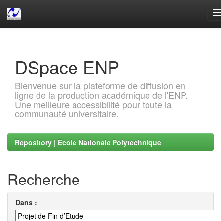
Skip
navigation
DSpace ENP
Bienvenue sur la plateforme de diffusion en
ligne de la production académique de l'ENP.
Une meilleure accessibilité pour toute la
communauté universitaire.
Repository | Ecole Nationale Polytechnique
Recherche
Dans :