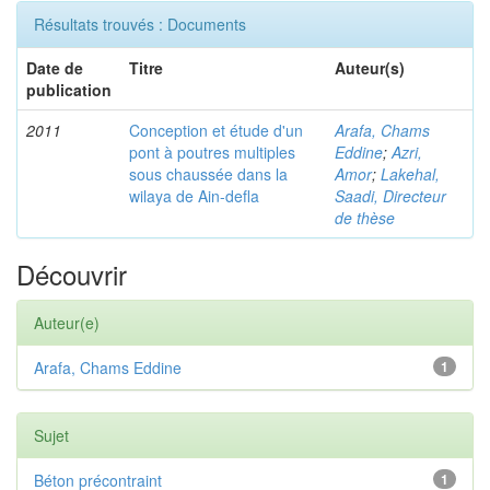
Résultats trouvés : Documents
Date de
Titre
Auteur(s)
publication
2011
Conception et étude d'un
Arafa, Chams
pont à poutres multiples
Eddine
;
Azri,
sous chaussée dans la
Amor
;
Lakehal,
wilaya de Ain-defla
Saadi, Directeur
de thèse
Découvrir
Auteur(e)
Arafa, Chams Eddine
1
Sujet
Béton précontraint
1