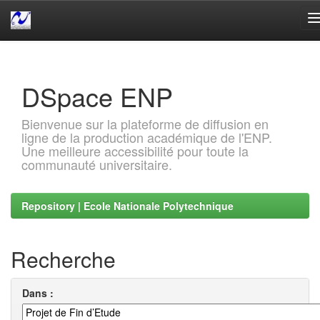
Skip
navigation
DSpace ENP
Bienvenue sur la plateforme de diffusion en
ligne de la production académique de l'ENP.
Une meilleure accessibilité pour toute la
communauté universitaire.
Repository | Ecole Nationale Polytechnique
Recherche
Dans :