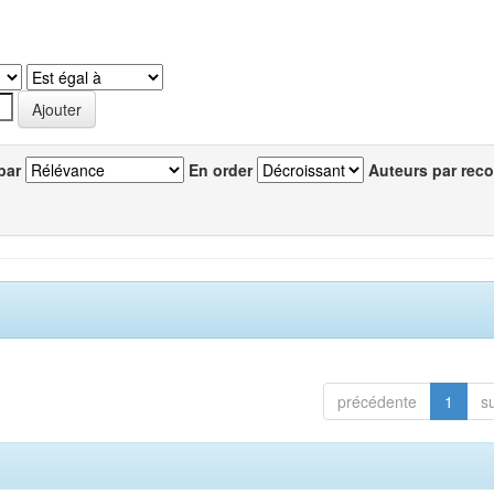
par
En order
Auteurs par reco
précédente
1
s