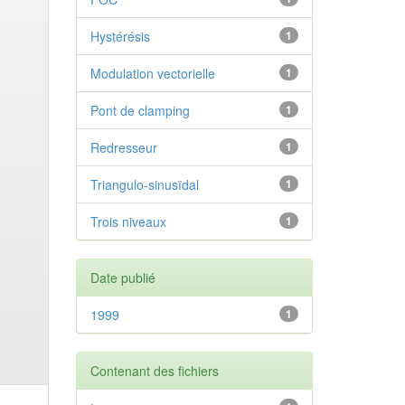
Hystérésis
1
Modulation vectorielle
1
Pont de clamping
1
Redresseur
1
Triangulo-sinusïdal
1
Trois niveaux
1
Date publié
1999
1
Contenant des fichiers