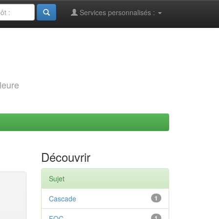
Services personnalisés :
leure
Découvrir
Sujet
Cascade
1
FOC
1