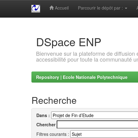
Accueil
Parcourir le dépôt par :
Skip
navigation
DSpace ENP
Bienvenue sur la plateforme de diffusion
accessibilité pour toute la communauté un
Repository | Ecole Nationale Polytechnique
Recherche
Dans :
Chercher
Filtres courants :