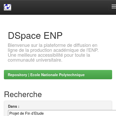
Skip
navigation
DSpace ENP
Bienvenue sur la plateforme de diffusion en
ligne de la production académique de l'ENP.
Une meilleure accessibilité pour toute la
communauté universitaire.
Repository | Ecole Nationale Polytechnique
Recherche
Dans :