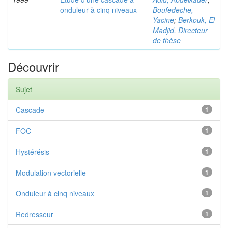
onduleur à cinq niveaux
Boufedeche,
Yacine
;
Berkouk, El
Madjid, Directeur
de thèse
Découvrir
Sujet
Cascade
1
FOC
1
Hystérésis
1
Modulation vectorielle
1
Onduleur à cinq niveaux
1
Redresseur
1