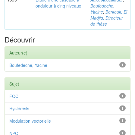
onduleur à cinq niveaux
Boufedeche,
Yacine
;
Berkouk, El
Madjid, Directeur
de thèse
Découvrir
Auteur(e)
Boufedeche, Yacine
1
Sujet
FOC
1
Hystérésis
1
Modulation vectorielle
1
NPC
1