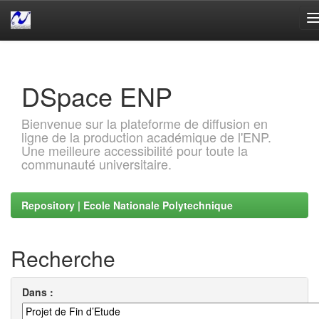
Skip
navigation
DSpace ENP
Bienvenue sur la plateforme de diffusion en
ligne de la production académique de l'ENP.
Une meilleure accessibilité pour toute la
communauté universitaire.
Repository | Ecole Nationale Polytechnique
Recherche
Dans :