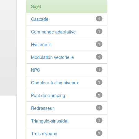
Sujet
Cascade
1
Commande adaptative
1
Hystérésis
1
Modulation vectorielle
1
NPC
1
Onduleur à cinq niveaux
1
Pont de clamping
1
Redresseur
1
Triangulo-sinusïdal
1
Trois niveaux
1