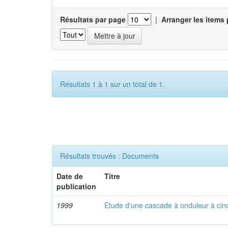
Résultats par page
|
Arranger les items 
Résultats 1 à 1 sur un total de 1.
Résultats trouvés : Documents
Date de
Titre
publication
1999
Etude d'une cascade à onduleur à cin