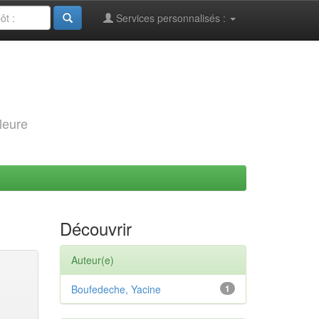
Services personnalisés :
leure
Découvrir
Auteur(e)
Boufedeche, Yacine
1