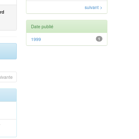
suivant >
rd
Date publié
1999
1
uivante
;