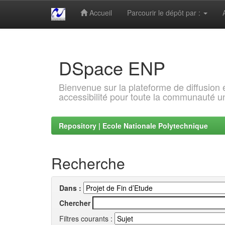
Accueil
Parcourir le dépôt par :
Skip
navigation
DSpace ENP
Bienvenue sur la plateforme de diffusion
accessibilité pour toute la communauté un
Repository | Ecole Nationale Polytechnique
Recherche
Dans :
Chercher
Filtres courants :