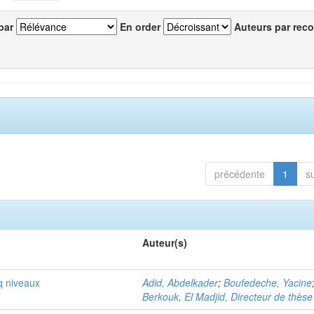
par
En order
Auteurs par reco
précédente
1
s
Auteur(s)
q niveaux
Adid, Abdelkader
;
Boufedeche, Yacine
Berkouk, El Madjid, Directeur de thèse