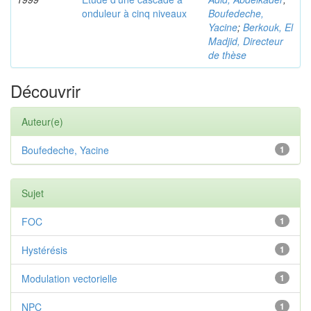
onduleur à cinq niveaux
Boufedeche,
Yacine
;
Berkouk, El
Madjid, Directeur
de thèse
Découvrir
Auteur(e)
Boufedeche, Yacine
1
Sujet
FOC
1
Hystérésis
1
Modulation vectorielle
1
NPC
1