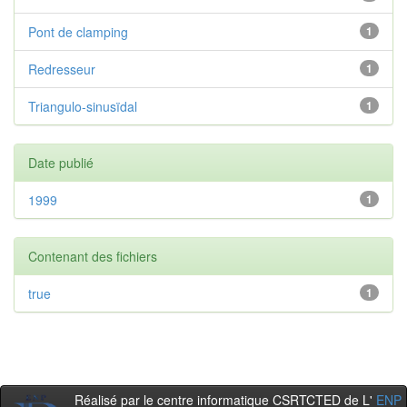
Pont de clamping
1
Redresseur
1
Triangulo-sinusïdal
1
Date publié
1999
1
Contenant des fichiers
true
1
Réalisé par le centre informatique CSRTCTED de L'
ENP