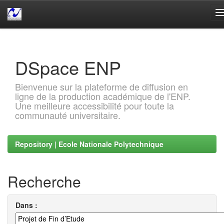
Skip
navigation
DSpace ENP
Bienvenue sur la plateforme de diffusion en
ligne de la production académique de l'ENP.
Une meilleure accessibilité pour toute la
communauté universitaire.
Repository | Ecole Nationale Polytechnique
Recherche
Dans :