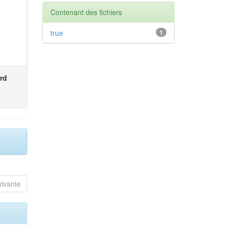
Contenant des fichiers
true
1
rd
uivante