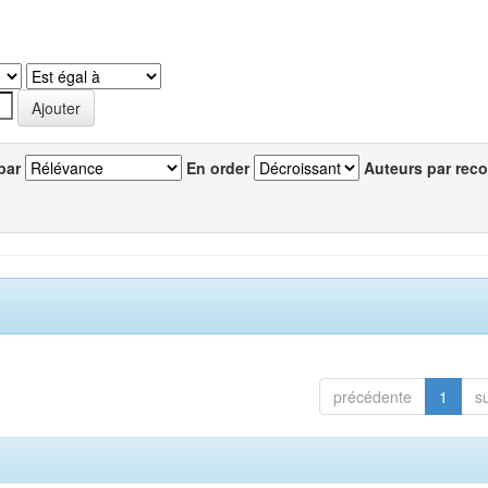
par
En order
Auteurs par reco
précédente
1
s