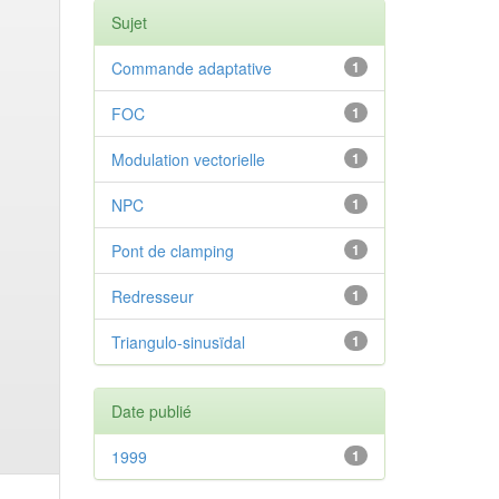
Sujet
Commande adaptative
1
FOC
1
Modulation vectorielle
1
NPC
1
Pont de clamping
1
Redresseur
1
Triangulo-sinusïdal
1
Date publié
1999
1