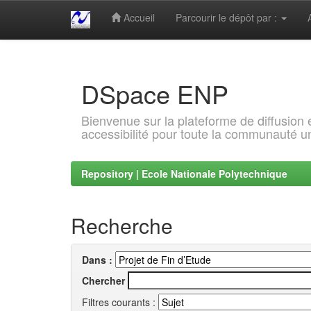
Accueil
Parcourir le dépôt par :
Skip
navigation
DSpace ENP
Bienvenue sur la plateforme de diffusion
accessibilité pour toute la communauté un
Repository | Ecole Nationale Polytechnique
Recherche
Dans :
Chercher
Filtres courants :