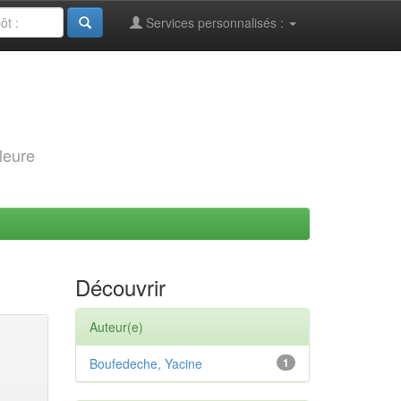
Services personnalisés :
leure
Découvrir
Auteur(e)
Boufedeche, Yacine
1