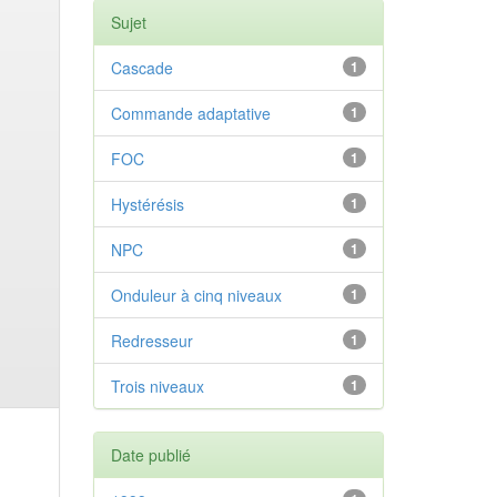
Sujet
Cascade
1
Commande adaptative
1
FOC
1
Hystérésis
1
NPC
1
Onduleur à cinq niveaux
1
Redresseur
1
Trois niveaux
1
Date publié