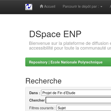
Accueil
Parcourir le dépôt par :
Skip
navigation
DSpace ENP
Bienvenue sur la plateforme de diffusion
accessibilité pour toute la communauté un
Repository | Ecole Nationale Polytechnique
Recherche
Dans :
Chercher
Filtres courants :