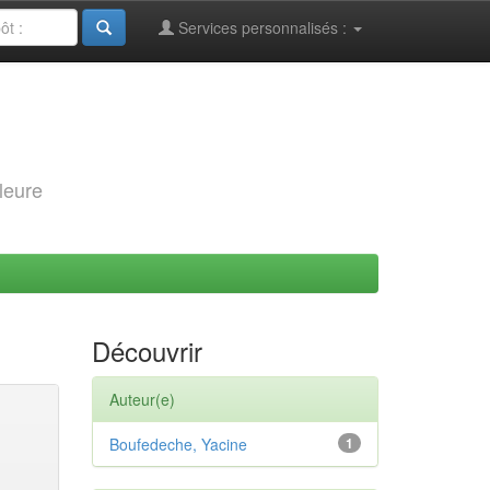
Services personnalisés :
leure
Découvrir
Auteur(e)
Boufedeche, Yacine
1