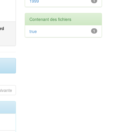
1999
1
Contenant des fichiers
rd
true
1
uivante