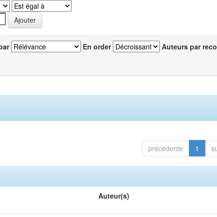
par
En order
Auteurs par reco
précédente
1
s
Auteur(s)