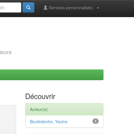
Services personnalisés :
leure
Découvrir
Auteur(e)
Boufedeche, Yacine
1