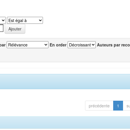
par
En order
Auteurs par reco
précédente
1
s