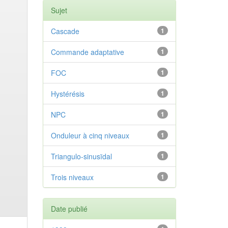
Sujet
Cascade
1
Commande adaptative
1
FOC
1
Hystérésis
1
NPC
1
Onduleur à cinq niveaux
1
Triangulo-sinusïdal
1
Trois niveaux
1
Date publié