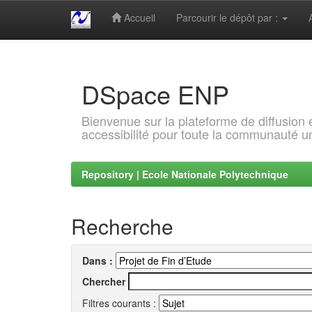
Accueil
Parcourir le dépôt par :
Skip
navigation
DSpace ENP
Bienvenue sur la plateforme de diffusion
accessibilité pour toute la communauté un
Repository | Ecole Nationale Polytechnique
Recherche
Dans :
Chercher
Filtres courants :