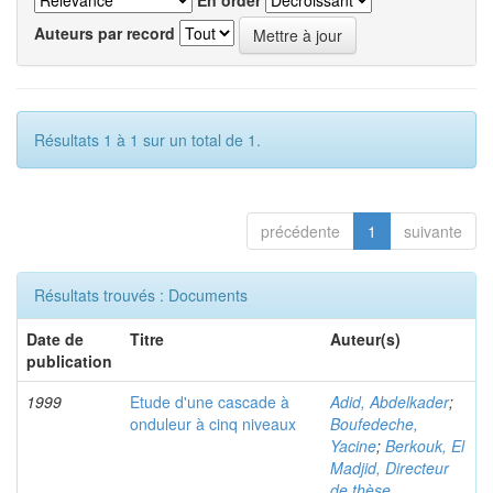
En order
Auteurs par record
Résultats 1 à 1 sur un total de 1.
précédente
1
suivante
Résultats trouvés : Documents
Date de
Titre
Auteur(s)
publication
1999
Etude d'une cascade à
Adid, Abdelkader
;
onduleur à cinq niveaux
Boufedeche,
Yacine
;
Berkouk, El
Madjid, Directeur
de thèse