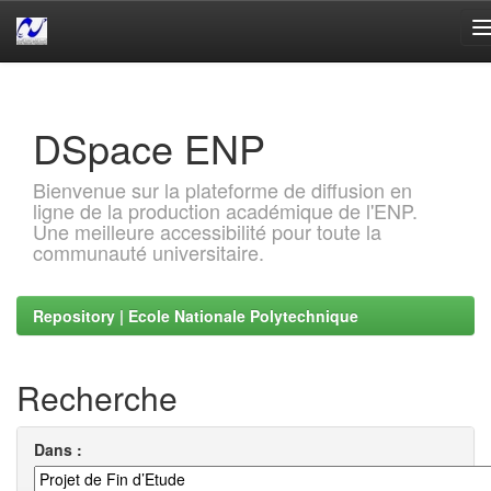
Skip
navigation
DSpace ENP
Bienvenue sur la plateforme de diffusion en
ligne de la production académique de l'ENP.
Une meilleure accessibilité pour toute la
communauté universitaire.
Repository | Ecole Nationale Polytechnique
Recherche
Dans :