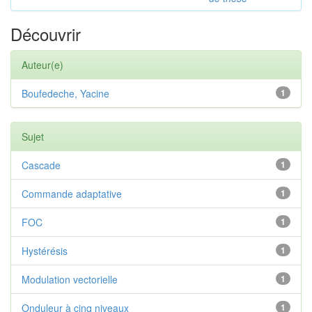
Découvrir
Auteur(e)
Boufedeche, Yacine
1
Sujet
Cascade
1
Commande adaptative
1
FOC
1
Hystérésis
1
Modulation vectorielle
1
Onduleur à cinq niveaux
1