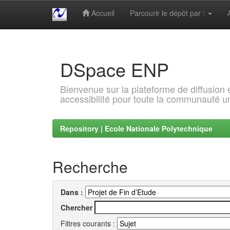
Accueil
Parcourir le dépôt par :
Skip
navigation
DSpace ENP
Bienvenue sur la plateforme de diffusion
accessibilité pour toute la communauté un
Repository | Ecole Nationale Polytechnique
Recherche
Dans :
Chercher
Filtres courants :