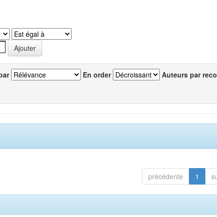
par
En order
Auteurs par reco
précédente
1
s