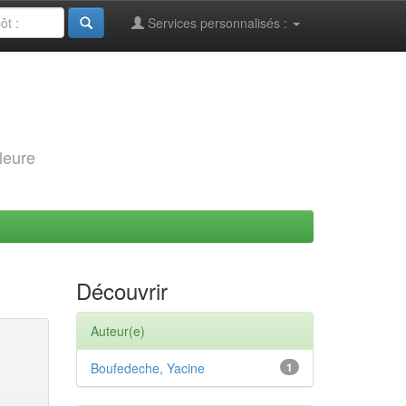
Services personnalisés :
leure
Découvrir
Auteur(e)
Boufedeche, Yacine
1