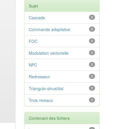
Sujet
Cascade
1
Commande adaptative
1
FOC
1
Modulation vectorielle
1
NPC
1
Redresseur
1
Triangulo-sinusïdal
1
Trois niveaux
1
Contenant des fichiers