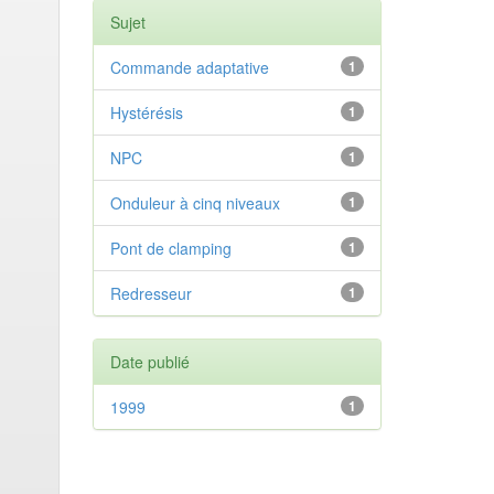
Sujet
Commande adaptative
1
Hystérésis
1
NPC
1
Onduleur à cinq niveaux
1
Pont de clamping
1
Redresseur
1
Date publié
1999
1