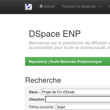
Accueil
Parcourir le dépôt par :
Skip
navigation
DSpace ENP
Bienvenue sur la plateforme de diffusion
accessibilité pour toute la communauté un
Repository | Ecole Nationale Polytechnique
Recherche
Dans :
Chercher
Filtres courants :