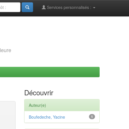
Services personnalisés :
leure
Découvrir
Auteur(e)
Boufedeche, Yacine
1