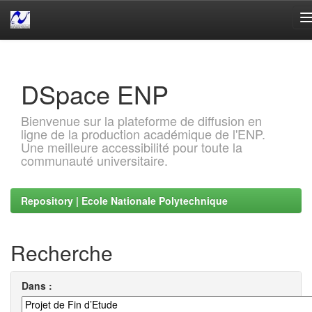
Skip
navigation
DSpace ENP
Bienvenue sur la plateforme de diffusion en
ligne de la production académique de l'ENP.
Une meilleure accessibilité pour toute la
communauté universitaire.
Repository | Ecole Nationale Polytechnique
Recherche
Dans :