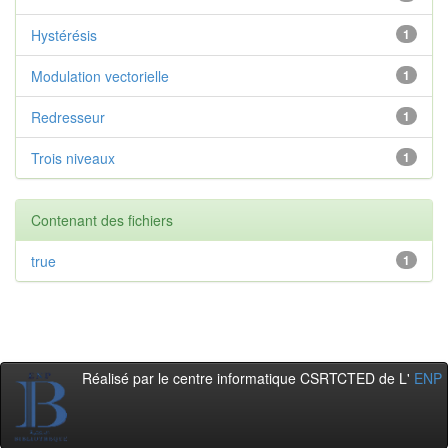
Hystérésis
1
Modulation vectorielle
1
Redresseur
1
Trois niveaux
1
Contenant des fichiers
true
1
Réalisé par le centre informatique CSRTCTED de L'
ENP