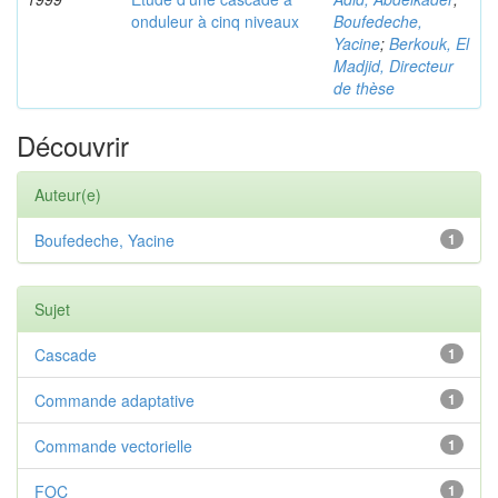
onduleur à cinq niveaux
Boufedeche,
Yacine
;
Berkouk, El
Madjid, Directeur
de thèse
Découvrir
Auteur(e)
Boufedeche, Yacine
1
Sujet
Cascade
1
Commande adaptative
1
Commande vectorielle
1
FOC
1