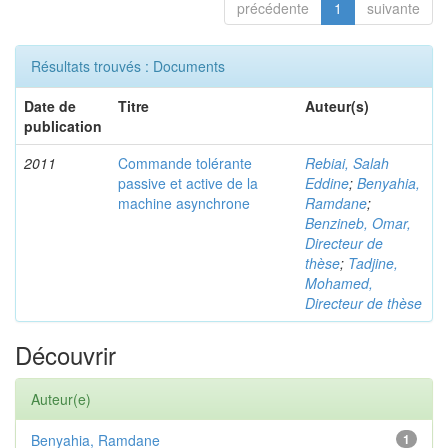
précédente
1
suivante
Résultats trouvés : Documents
Date de
Titre
Auteur(s)
publication
2011
Commande tolérante
Rebiai, Salah
passive et active de la
Eddine
;
Benyahia,
machine asynchrone
Ramdane
;
Benzineb, Omar,
Directeur de
thèse
;
Tadjine,
Mohamed,
Directeur de thèse
Découvrir
Auteur(e)
Benyahia, Ramdane
1