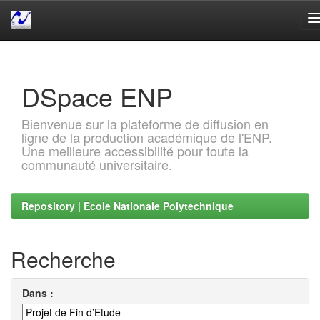
Skip
navigation
DSpace ENP
Bienvenue sur la plateforme de diffusion en
ligne de la production académique de l'ENP.
Une meilleure accessibilité pour toute la
communauté universitaire.
Repository | Ecole Nationale Polytechnique
Recherche
Dans :