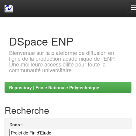
Skip
navigation
DSpace ENP
Bienvenue sur la plateforme de diffusion en
ligne de la production académique de l'ENP.
Une meilleure accessibilité pour toute la
communauté universitaire.
Repository | Ecole Nationale Polytechnique
Recherche
Dans :