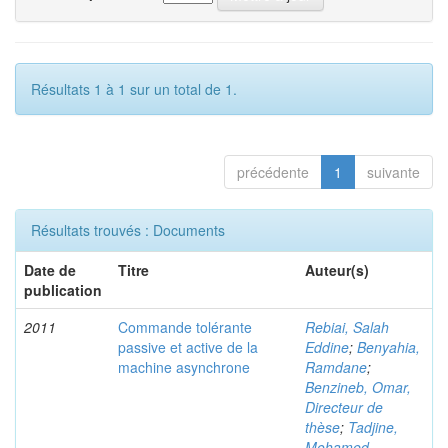
Résultats 1 à 1 sur un total de 1.
précédente
1
suivante
Résultats trouvés : Documents
Date de
Titre
Auteur(s)
publication
2011
Commande tolérante
Rebiai, Salah
passive et active de la
Eddine
;
Benyahia,
machine asynchrone
Ramdane
;
Benzineb, Omar,
Directeur de
thèse
;
Tadjine,
Mohamed,