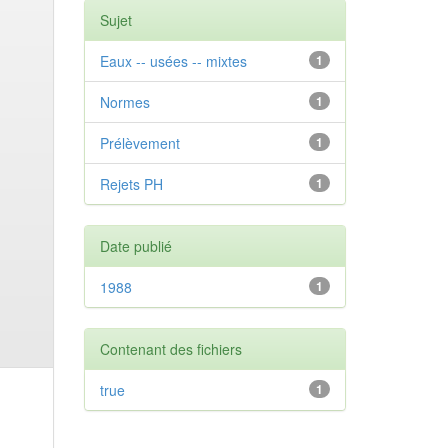
Sujet
Eaux -- usées -- mixtes
1
Normes
1
Prélèvement
1
Rejets PH
1
Date publié
1988
1
Contenant des fichiers
true
1