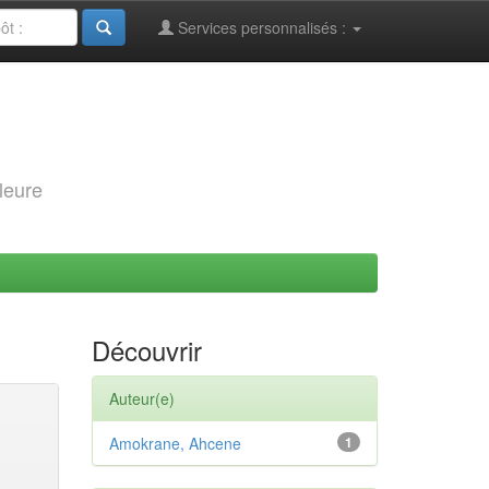
Services personnalisés :
leure
Découvrir
Auteur(e)
Amokrane, Ahcene
1