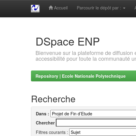
Accueil
Parcourir le dépôt par :
Skip
navigation
DSpace ENP
Bienvenue sur la plateforme de diffusion
accessibilité pour toute la communauté un
Repository | Ecole Nationale Polytechnique
Recherche
Dans :
Chercher
Filtres courants :