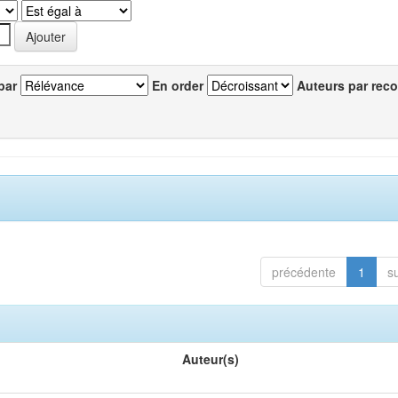
par
En order
Auteurs par reco
précédente
1
s
Auteur(s)