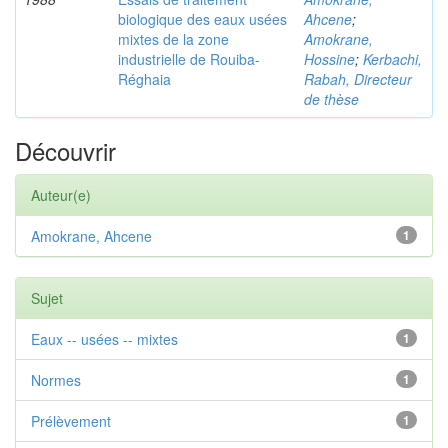
biologique des eaux usées
Ahcene
;
mixtes de la zone
Amokrane,
industrielle de Rouiba-
Hossine
;
Kerbachi,
Réghaia
Rabah, Directeur
de thèse
Découvrir
Auteur(e)
Amokrane, Ahcene
1
Sujet
Eaux -- usées -- mixtes
1
Normes
1
Prélèvement
1