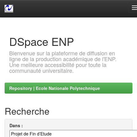
Skip
navigation
DSpace ENP
Bienvenue sur la plateforme de diffusion en
ligne de la production académique de l'ENP.
Une meilleure accessibilité pour toute la
communauté universitaire.
Repository | Ecole Nationale Polytechnique
Recherche
Dans :