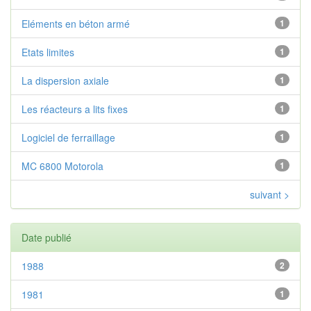
Eléments en béton armé
1
Etats limites
1
La dispersion axiale
1
Les réacteurs a lits fixes
1
Logiciel de ferraillage
1
MC 6800 Motorola
1
suivant >
Date publié
1988
2
1981
1