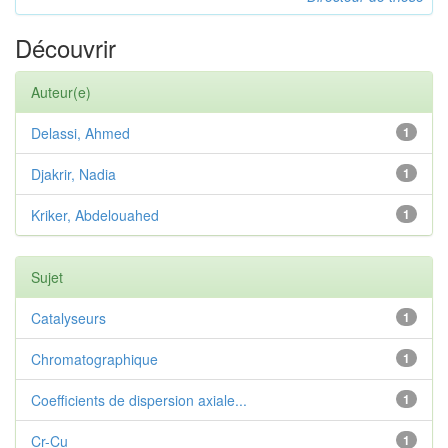
Découvrir
Auteur(e)
Delassi, Ahmed
1
Djakrir, Nadia
1
Kriker, Abdelouahed
1
Sujet
Catalyseurs
1
Chromatographique
1
Coefficients de dispersion axiale...
1
Cr-Cu
1