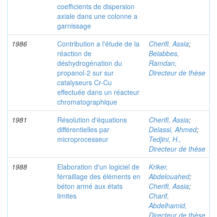
coefficients de dispersion
axiale dans une colonne a
garnissage
1986
Contribution a l'étude de la
Cherifi, Assia
;
réaction de
Belabbes,
déshydrogénation du
Ramdan,
propanol-2 sur sur
Directeur de thèse
catalyseurs Cr-Cu
effectuée dans un réacteur
chromatographique
1981
Résolution d'équations
Cherifi, Assia
;
différentielles par
Delassi, Ahmed
;
microprocesseur
Tedjini, H.,
Directeur de thèse
1988
Elaboration d'un logiciel de
Kriker,
férraillage des éléments en
Abdelouahed
;
béton armé aux états
Cherifi, Assia
;
limites
Charif,
Abdelhamid,
Directeur de thèse