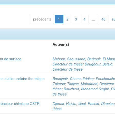
précédente
1
2
3
4
...
46
s
Auteur(s)
ent de surface
Mahour, Saoussane
;
Berkouk, El Madj
Directeur de thèse
;
Bougdour, Belaid,
Directeur de thèse
e station solaire thermique
Boudjedir, Chems Eddine
;
Fenchouch
Zakaria
;
Tadjine, Mohamed, Directeur
thèse
;
Boucherit, Mohamed Seghir, Di
de thèse
 réacteur chimique CSTR
Djemai, Hakim
;
Illoul, Rachid, Directe
thèse