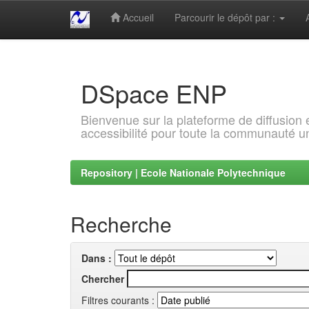
Accueil
Parcourir le dépôt par :
Skip
navigation
DSpace ENP
Bienvenue sur la plateforme de diffusion
accessibilité pour toute la communauté un
Repository | Ecole Nationale Polytechnique
Recherche
Dans :
Chercher
Filtres courants :