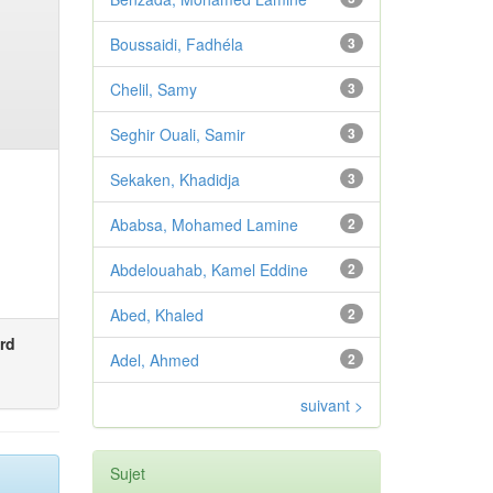
Boussaidi, Fadhéla
3
Chelil, Samy
3
Seghir Ouali, Samir
3
Sekaken, Khadidja
3
Ababsa, Mohamed Lamine
2
Abdelouahab, Kamel Eddine
2
Abed, Khaled
2
rd
Adel, Ahmed
2
suivant >
Sujet