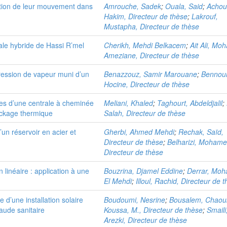
ction de leur mouvement dans
Amrouche, Sadek
;
Ouala, Said
;
Achou
Hakim, Directeur de thèse
;
Lakrouf,
Mustapha, Directeur de thèse
ale hybride de Hassi R’mel
Cherikh, Mehdi Belkacem
;
Ait Ali, Mo
Ameziane, Directeur de thèse
pression de vapeur muni d’un
Benazzouz, Samir Marouane
;
Bennour
Hocine, Directeur de thèse
es d’une centrale à cheminée
Meliani, Khaled
;
Taghourt, Abdeldjalil
;
ockage thermique
Salah, Directeur de thèse
’un réservoir en acier et
Gherbi, Ahmed Mehdi
;
Rechak, Saïd,
Directeur de thèse
;
Belharizi, Mohame
Directeur de thèse
linéaire : application à une
Bouzrina, Djamel Eddine
;
Derrar, Mo
El Mehdi
;
Illoul, Rachid, Directeur de 
 d’une installation solaire
Boudoumi, Nesrine
;
Bousalem, Chaou
aude sanitaire
Koussa, M., Directeur de thèse
;
Smaili
Arezki, Directeur de thèse