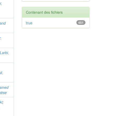
r,
Contenant des fichiers
true
451
hand
,
Larbi,
d,
hamed
thèse
ki
;
,