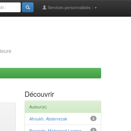
Services personnalisés :
leure
Découvrir
Auteur(e)
Afroukh, Abderrezak
3
Benzada, Mohamed Lamine
3