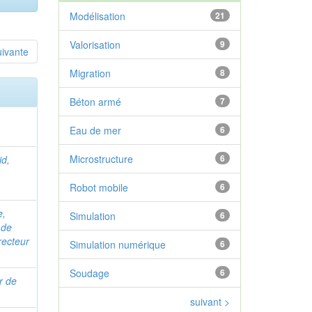
Modélisation
21
Valorisation
9
uivante
Migration
8
Béton armé
7
Eau de mer
6
Microstructure
6
id,
Robot mobile
6
e,
Simulation
6
 de
recteur
Simulation numérique
6
Soudage
6
ur de
suivant >