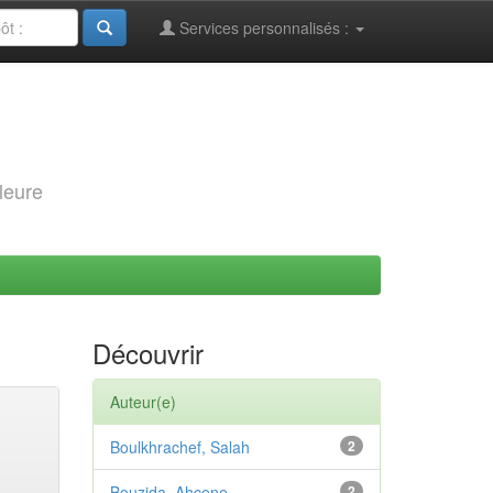
Services personnalisés :
leure
Découvrir
Auteur(e)
Boulkhrachef, Salah
2
Bouzida, Ahcene
2