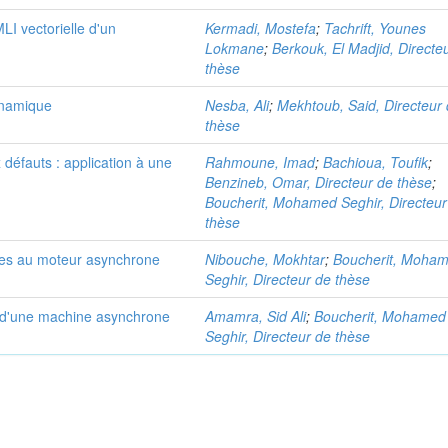
LI vectorielle d'un
Kermadi, Mostefa
;
Tachrift, Younes
Lokmane
;
Berkouk, El Madjid, Directe
thèse
ynamique
Nesba, Ali
;
Mekhtoub, Said, Directeur
thèse
défauts : application à une
Rahmoune, Imad
;
Bachioua, Toufik
;
Benzineb, Omar, Directeur de thèse
;
Boucherit, Mohamed Seghir, Directeur
thèse
res au moteur asynchrone
Nibouche, Mokhtar
;
Boucherit, Moha
Seghir, Directeur de thèse
d'une machine asynchrone
Amamra, Sid Ali
;
Boucherit, Mohamed
Seghir, Directeur de thèse