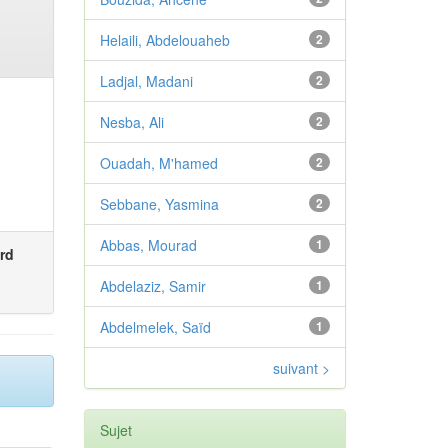
Helaili, Abdelouaheb
2
Ladjal, Madani
2
Nesba, Ali
2
Ouadah, M'hamed
2
Sebbane, Yasmina
2
Abbas, Mourad
1
rd
Abdelaziz, Samir
1
Abdelmelek, Saïd
1
suivant >
Sujet