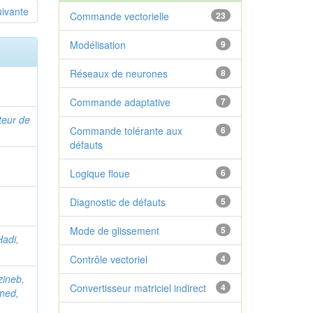
uivante
Commande vectorielle
23
Modélisation
9
Réseaux de neurones
8
Commande adaptative
7
teur de
Commande tolérante aux
6
défauts
Logique floue
6
Diagnostic de défauts
5
Mode de glissement
5
adi,
Contrôle vectoriel
4
zineb,
Convertisseur matriciel indirect
4
med,