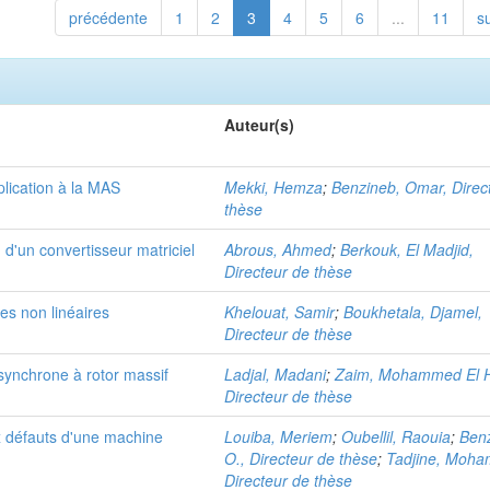
précédente
1
2
3
4
5
6
...
11
s
Auteur(s)
lication à la MAS
Mekki, Hemza
;
Benzineb, Omar, Direc
thèse
d'un convertisseur matriciel
Abrous, Ahmed
;
Berkouk, El Madjid,
Directeur de thèse
es non linéaires
Khelouat, Samir
;
Boukhetala, Djamel,
Directeur de thèse
asynchrone à rotor massif
Ladjal, Madani
;
Zaim, Mohammed El H
Directeur de thèse
x défauts d'une machine
Louiba, Meriem
;
Oubellil, Raouia
;
Ben
O., Directeur de thèse
;
Tadjine, Moha
Directeur de thèse