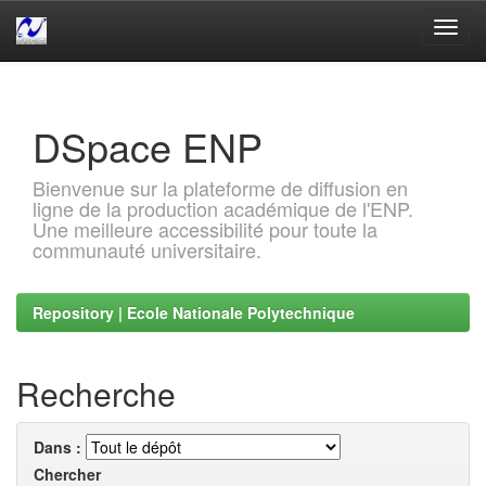
Skip
navigation
DSpace ENP
Bienvenue sur la plateforme de diffusion en
ligne de la production académique de l'ENP.
Une meilleure accessibilité pour toute la
communauté universitaire.
Repository | Ecole Nationale Polytechnique
Recherche
Dans :
Chercher