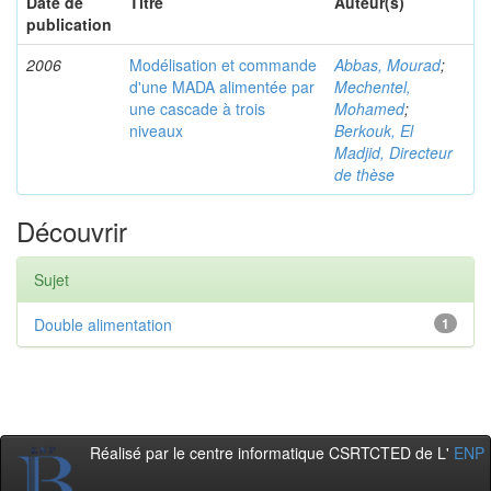
Date de
Titre
Auteur(s)
publication
2006
Modélisation et commande
Abbas, Mourad
;
d'une MADA alimentée par
Mechentel,
une cascade à trois
Mohamed
;
niveaux
Berkouk, El
Madjid, Directeur
de thèse
Découvrir
Sujet
Double alimentation
1
Réalisé par le centre informatique CSRTCTED de L'
ENP