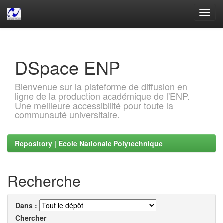
Skip
navigation
DSpace ENP
Bienvenue sur la plateforme de diffusion en
ligne de la production académique de l'ENP.
Une meilleure accessibilité pour toute la
communauté universitaire.
Repository | Ecole Nationale Polytechnique
Recherche
Dans :
Chercher