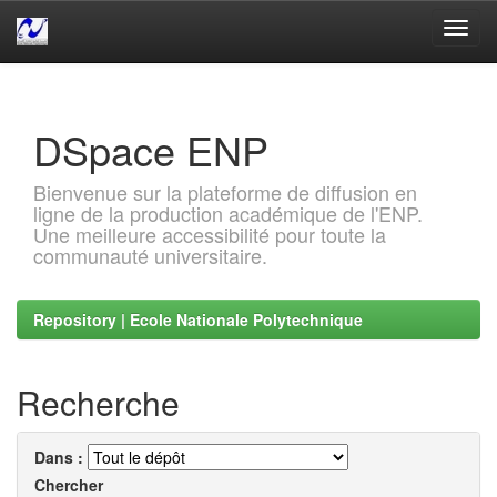
Skip
navigation
DSpace ENP
Bienvenue sur la plateforme de diffusion en
ligne de la production académique de l'ENP.
Une meilleure accessibilité pour toute la
communauté universitaire.
Repository | Ecole Nationale Polytechnique
Recherche
Dans :
Chercher