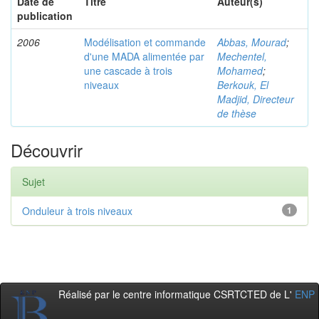
Date de
Titre
Auteur(s)
publication
2006
Modélisation et commande
Abbas, Mourad
;
d'une MADA alimentée par
Mechentel,
une cascade à trois
Mohamed
;
niveaux
Berkouk, El
Madjid, Directeur
de thèse
Découvrir
Sujet
Onduleur à trois niveaux
1
Réalisé par le centre informatique CSRTCTED de L'
ENP