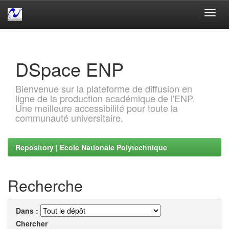
Skip
navigation
DSpace ENP
Bienvenue sur la plateforme de diffusion en
ligne de la production académique de l'ENP.
Une meilleure accessibilité pour toute la
communauté universitaire.
Repository | Ecole Nationale Polytechnique
Recherche
Dans :
Chercher