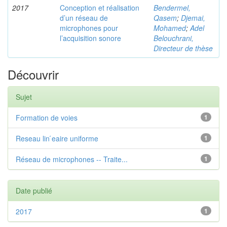
2017
Conception et réalisation
Bendermel,
d’un réseau de
Qasem
;
Djemai,
microphones pour
Mohamed
;
Adel
l’acquisition sonore
Belouchrani,
Directeur de thèse
Découvrir
Sujet
Formation de voies
1
Reseau lin ́eaire uniforme
1
Réseau de microphones -- Traite...
1
Date publié
2017
1